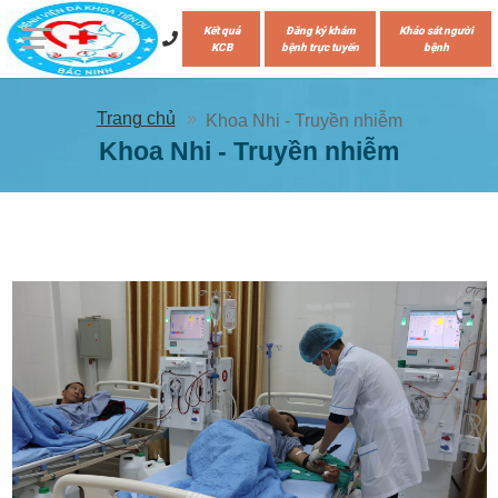
Kết quả
Đăng ký khám
Khảo sát người
KCB
bệnh trực tuyến
bệnh
Trang chủ
Khoa Nhi - Truyền nhiễm
Khoa Nhi - Truyền nhiễm