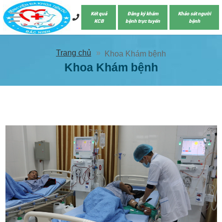
Kết quả
Đăng ký khám
Khảo sát người
KCB
bệnh trực tuyến
bệnh
Trang chủ
Khoa Khám bệnh
Khoa Khám bệnh