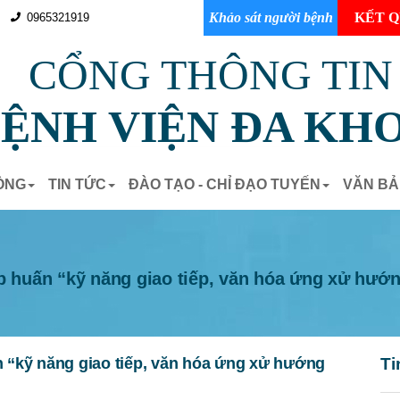
Khảo sát người bệnh
KẾT Q
0965321919
CỔNG THÔNG TIN
ỆNH VIỆN ĐA KHO
ÒNG
TIN TỨC
ĐÀO TẠO - CHỈ ĐẠO TUYẾN
VĂN B
ập huấn “kỹ năng giao tiếp, văn hóa ứng xử hướn
n “kỹ năng giao tiếp, văn hóa ứng xử hướng
Ti