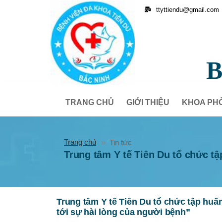
ttyttiendu@gmail.com
B
TRANG CHỦ
GIỚI THIỆU
KHOA PH
Trang chủ
Tin tức
Trung tâm Y tế Tiên Du tổ chức t
Trung tâm Y tế Tiên Du tổ chức tập huấ
tới sự hài lòng của người bệnh”