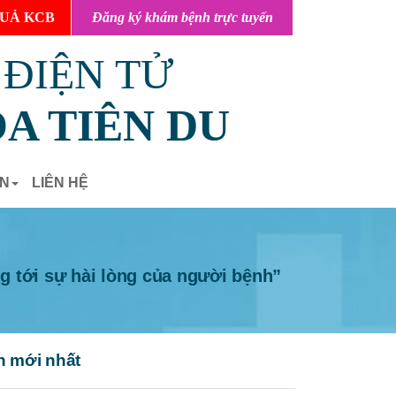
UẢ KCB
Đăng ký khám bệnh trực tuyến
 ĐIỆN TỬ
A TIÊN DU
ẢN
LIÊN HỆ
g tới sự hài lòng của người bệnh”
n mới nhất