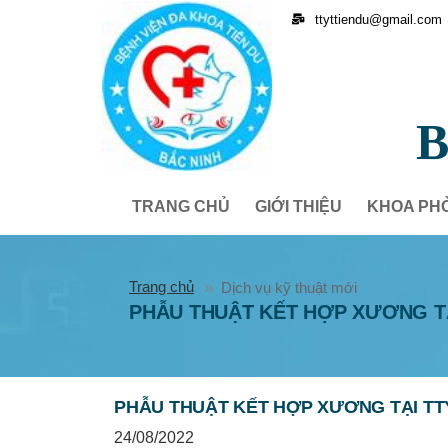
ttyttiendu@gmail.com
B
TRANG CHỦ
GIỚI THIỆU
KHOA PH
Trang chủ
Dịch vụ kỹ thuật mới
PHẪU THUẬT KẾT HỢP XƯƠNG TẠ
PHẪU THUẬT KẾT HỢP XƯƠNG TẠI TT
24/08/2022