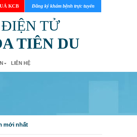
UẢ KCB
Đăng ký khám bệnh trực tuyến
 ĐIỆN TỬ
A TIÊN DU
ẢN
LIÊN HỆ
n mới nhất