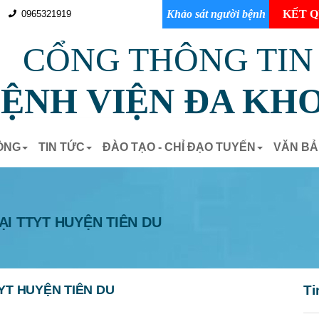
Khảo sát người bệnh
KẾT Q
0965321919
CỔNG THÔNG TIN
ỆNH VIỆN ĐA KHO
ÒNG
TIN TỨC
ĐÀO TẠO - CHỈ ĐẠO TUYẾN
VĂN B
I TTYT HUYỆN TIÊN DU
YT HUYỆN TIÊN DU
Ti