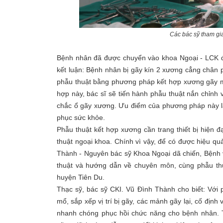
Các bác sỹ tham gi
Bệnh nhân đã được chuyển vào khoa Ngoại - LCK để
kết luận: Bệnh nhân bị gãy kín 2 xương cẳng chân p
phẫu thuật bằng phương pháp kết hợp xương gãy m
hợp này, bác sĩ sẽ tiến hành phẫu thuật nắn chỉnh v
chắc ổ gãy xương. Ưu điểm của phương pháp này là
phục sức khỏe.
Phẫu thuật kết hợp xương cần trang thiết bị hiện đ
thuật ngoại khoa. Chính vì vậy, để có được hiệu qu
Thành - Nguyên bác sỹ Khoa Ngoại dã chiến, Bệnh v
thuật và hướng dẫn về chuyên môn, cùng phẫu th
huyện Tiên Du.
Thạc sỹ, bác sỹ CKI. Vũ Đình Thành cho biết: Với
mổ, sắp xếp vị trí bị gãy, các mảnh gãy lại, cố định 
nhanh chóng phục hồi chức năng cho bệnh nhân. T