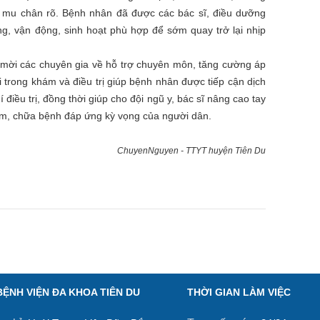
ch mu chân rõ. Bệnh nhân đã được các bác sĩ, điều dưỡng
, vận động, sinh hoạt phù hợp để sớm quay trở lại nhịp
c mời các chuyên gia về hỗ trợ chuyên môn, tăng cường áp
i trong khám và điều trị giúp bệnh nhân được tiếp cận dịch
í điều trị, đồng thời giúp cho đội ngũ y, bác sĩ nâng cao tay
ám, chữa bệnh đáp ứng kỳ vọng của người dân.
ChuyenNguyen - TTYT huyện Tiên Du
BỆNH VIỆN ĐA KHOA TIÊN DU
THỜI GIAN LÀM VIỆC