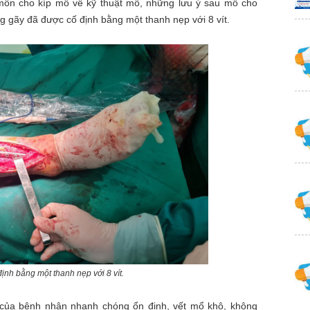
môn cho kíp mổ về kỹ thuật mổ, những lưu ý sau mổ cho
g gãy đã được cố định bằng một thanh nẹp với 8 vít.
nh bằng một thanh nẹp với 8 vít.
e của bệnh nhân nhanh chóng ổn định, vết mổ khô, không