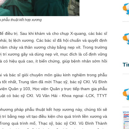
a phẫu thuật kết hợp xương
 điều trị. Sau khi khám và cho chụp X-quang, các bác sĩ
hải, bị lệch xương. Các bác sĩ đã hội chuẩn và quyết định
âm chày và thân xương chày bằng nẹp vít. Trong trường
ị trí xương gãy và dùng nẹp vít, mục đích là cố định vững
 có hiệu quả cao, ít biến chứng, giúp bệnh nhân sớm hồi
Ti
ại và bác sĩ giỏi chuyên môn giàu kinh nghiệm trong phẫu
ả tốt nhất, Trung tâm đã mời Thạc sỹ, bác sỹ CKI. Vũ Đình
iện Quân y 103, Học viện Quân y trực tiếp tham gia phẫu
uật có bác sỹ CKI. Vũ Văn Hải - Khoa ngoại -LCK, TTYT
 phương pháp phẫu thuật kết hợp xương này, chúng tôi sẽ
vị trí bằng nẹp vít tạo điều kiện cho quá trình liền xương và
rong quá trình mổ, Thạc sỹ, bác sỹ CKI. Vũ Đình Thành