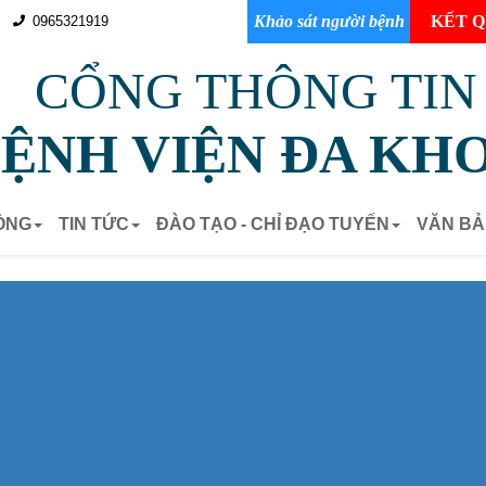
Khảo sát người bệnh
KẾT Q
0965321919
CỔNG THÔNG TIN
ỆNH VIỆN ĐA KHO
ÒNG
TIN TỨC
ĐÀO TẠO - CHỈ ĐẠO TUYẾN
VĂN B