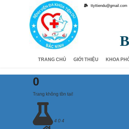
ttyttiendu@gmail.com
B
TRANG CHỦ
GIỚI THIỆU
KHOA PH
0
Trang không tồn tại!
4
0
4