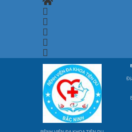
Đị
BỆNH VIỆN ĐA KHOA TIÊN DU