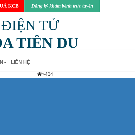
UẢ KCB
Đăng ký khám bệnh trực tuyến
 ĐIỆN TỬ
A TIÊN DU
ẢN
LIÊN HỆ
>
404