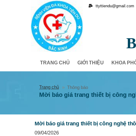
ttyttiendu@gmail.com
B
TRANG CHỦ
GIỚI THIỆU
KHOA PH
Trang chủ
Thông báo
Mời báo giá trang thiết bị công n
Mời báo giá trang thiết bị công nghệ th
09/04/2026