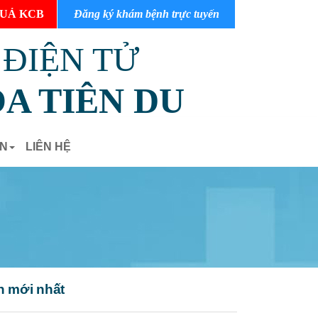
UẢ KCB
Đăng ký khám bệnh trực tuyến
 ĐIỆN TỬ
A TIÊN DU
ẢN
LIÊN HỆ
n mới nhất