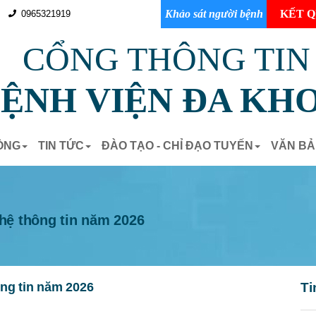
Khảo sát người bệnh
KẾT Q
0965321919
CỔNG THÔNG TIN
ỆNH VIỆN ĐA KHO
ÒNG
TIN TỨC
ĐÀO TẠO - CHỈ ĐẠO TUYẾN
VĂN B
ghệ thông tin năm 2026
ông tin năm 2026
Ti