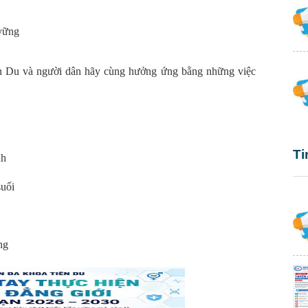
 vững
ên Du và người dân hãy cùng hưởng ứng bằng những việc
Ti
nh
suối
ng