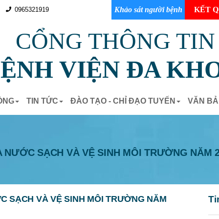
Khảo sát người bệnh
KẾT Q
0965321919
CỔNG THÔNG TIN
ỆNH VIỆN ĐA KHO
ÒNG
TIN TỨC
ĐÀO TẠO - CHỈ ĐẠO TUYẾN
VĂN B
 NƯỚC SẠCH VÀ VỆ SINH MÔI TRƯỜNG NĂM 2
C SẠCH VÀ VỆ SINH MÔI TRƯỜNG NĂM
Ti