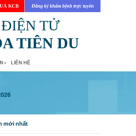
UẢ KCB
Đăng ký khám bệnh trực tuyến
 ĐIỆN TỬ
A TIÊN DU
ẢN
LIÊN HỆ
026
n mới nhất