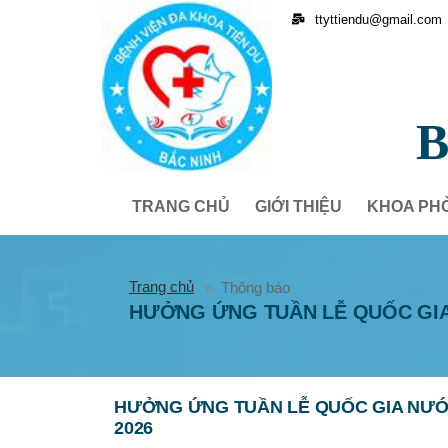
ttyttiendu@gmail.com
B
TRANG CHỦ
GIỚI THIỆU
KHOA PH
Trang chủ
Thông báo
HƯỞNG ỨNG TUẦN LỄ QUỐC GIA
HƯỞNG ỨNG TUẦN LỄ QUỐC GIA NƯỚ
2026